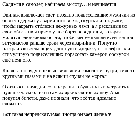
Садимся в самолёт, набираем высоту… и начинается
Экипаж выключает свет, изрядно подвеселевшие мужички из
бизнеса держат у аварийного выхода куртки и пиджаки,
чтобы закрыть отблески дежурных ламп, а я раскладываю
свои объективы прямо у ног бортпроводницы, которая
молится рандомным богам, чтобы мы не вышли всей толпой
энтузиастов раньше срока через аварийник. Попутно
настраиваю желающим длинную выдержку на телефонах и
стимулирую подвеселевших поработать камерой-обскурой
ещё немного.
Коллега по ряду, впервые видевший самолёт изнутри, сидел с
круглыми глазами и на всякий случай не моргал.
Оказалось, намедни солнце решило булькнуть и устроить в
нужные часы одно из самых ярких световых шоу. А мы,
покупая билеты, даже не знали, что всё так идеально
сложится.
Вот такая непредсказуемая иногда бывает жизнь ♥