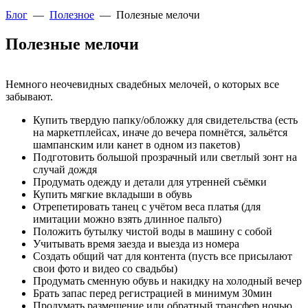
Блог
—
Полезное
—
Полезные мелочи
Полезные мелочи
Немного неочевидных свадебных мелочей, о которых все
забывают.
Купить твердую папку/обложку для свидетельства (есть
на маркетплейсах, иначе до вечера помнётся, зальётся
шампанским или канет в одном из пакетов)
Подготовить большой прозрачный или светлый зонт на
случай дождя
Продумать одежду и детали для утренней съёмки
Купить мягкие вкладыши в обувь
Отрепетировать танец с учётом веса платья (для
имитации можно взять длинное пальто)
Положить бутылку чистой воды в машину с собой
Учитывать время заезда и выезда из номера
Создать общий чат для контента (пусть все присылают
свои фото и видео со свадьбы)
Продумать сменную обувь и накидку на холодный вечер
Брать запас перед регистрацией в минимум 30мин
Продумать размещение или обратный трансфер ночью