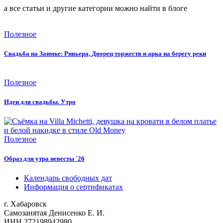
а все статьи и другие категории можно найти в блоге
Полезное
Свадьба на Заимке: Ривьера, Дворец торжеств и арка на берегу реки
Полезное
Идеи для свадьбы. Утро
Полезное
Образ для утра невесты `26
Календарь свободных дат
Информация о сертификатах
г. Хабаровск
Самозанятая Денисенко Е. И.
ИНН 272198942980