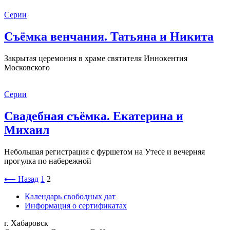
Серии
Съёмка венчания. Татьяна и Никита
Закрытая церемония в храме святителя Иннокентия
Московского
Серии
Свадебная съёмка. Екатерина и
Михаил
Небольшая регистрация с фуршетом на Утесе и вечерняя
прогулка по набережной
Пагинация
⟵ Назад
1
2
записей
Календарь свободных дат
Информация о сертификатах
г. Хабаровск